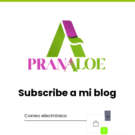
en
la
página
de
producto
Subscribe a mi blog
→
0