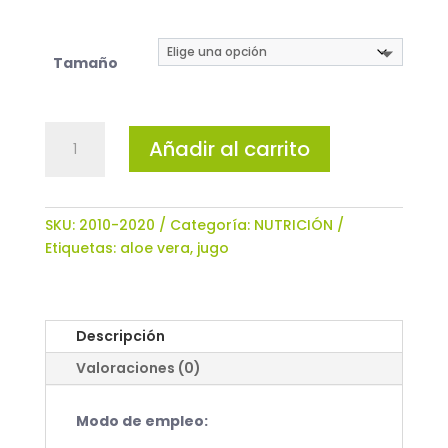
Tamaño
JUGO
Añadir al carrito
ALOE
100%
NATURAL
1:1
SKU:
2010-2020
Categoría:
NUTRICIÓN
ESTABILIZADO
Etiquetas:
aloe vera
,
jugo
EN
FRÍO
cantidad
Descripción
Valoraciones (0)
Modo de empleo: