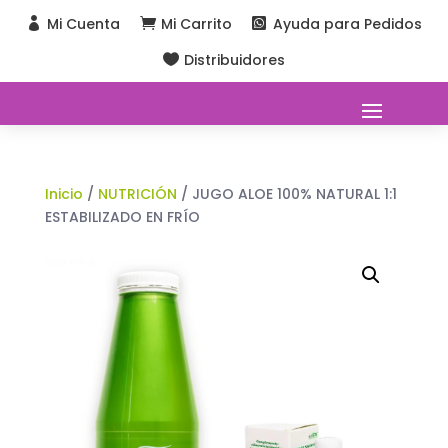
Mi Cuenta
Mi Carrito
Ayuda para Pedidos



Distribuidores

Inicio
/
NUTRICIÓN
/ JUGO ALOE 100% NATURAL 1:1
ESTABILIZADO EN FRÍO