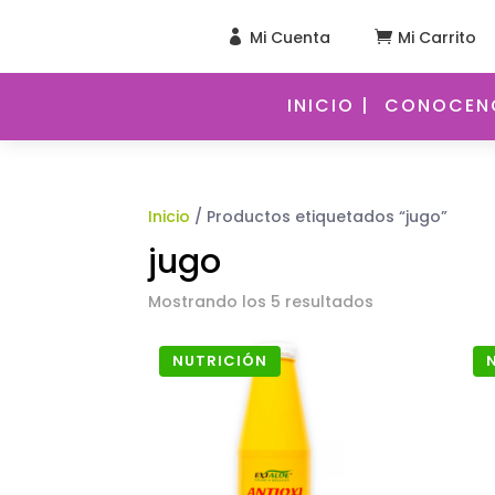
Mi Cuenta
Mi Carrito


INICIO |
CONOCENO
Inicio
/ Productos etiquetados “jugo”
jugo
Mostrando los 5 resultados
NUTRICIÓN