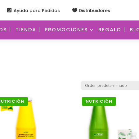
Ayuda para Pedidos
Distribuidores


S |
TIENDA |
PROMOCIONES
REGALO |
BL
NUTRICIÓN
NUTRICIÓN