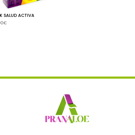
de
producto
K SALUD ACTIVA
00
€