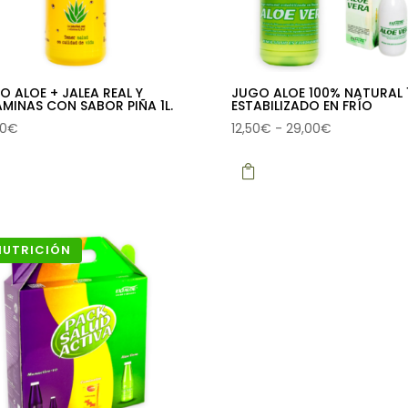
O ALOE + JALEA REAL Y
JUGO ALOE 100% NATURAL 1
AMINAS CON SABOR PIÑA 1L.
ESTABILIZADO EN FRÍO
Rango
00
€
12,50
€
-
29,00
€
Este
de
producto
precios:

tiene
desde
múltiples
12,50€
variantes.
hasta
NUTRICIÓN
Las
29,00€
opciones
se
pueden
elegir
en
la
página