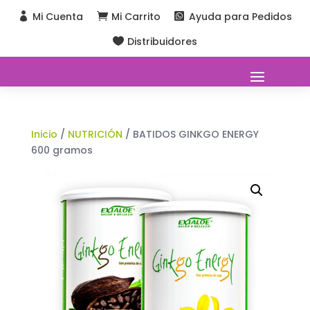
Mi Cuenta
Mi Carrito
Ayuda para Pedidos



Distribuidores

Inicio
/
NUTRICIÓN
/ BATIDOS GINKGO ENERGY
600 gramos