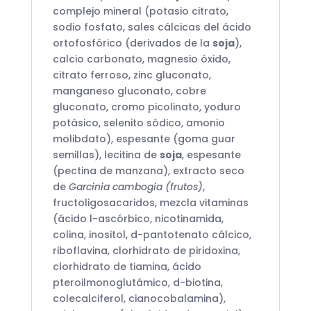
complejo mineral (potasio citrato,
sodio fosfato, sales cálcicas del ácido
ortofosfórico (derivados de la
soja
),
calcio carbonato, magnesio óxido,
citrato ferroso, zinc gluconato,
manganeso gluconato, cobre
gluconato, cromo picolinato, yoduro
potásico, selenito sódico, amonio
molibdato), espesante (goma guar
semillas), lecitina de
soja
, espesante
(pectina de manzana), extracto seco
de
Garcinia cambogia (frutos)
,
fructoligosacaridos, mezcla vitaminas
(ácido l-ascórbico, nicotinamida,
colina, inositol, d-pantotenato cálcico,
riboflavina, clorhidrato de piridoxina,
clorhidrato de tiamina, ácido
pteroilmonoglutámico, d-biotina,
colecalciferol, cianocobalamina),