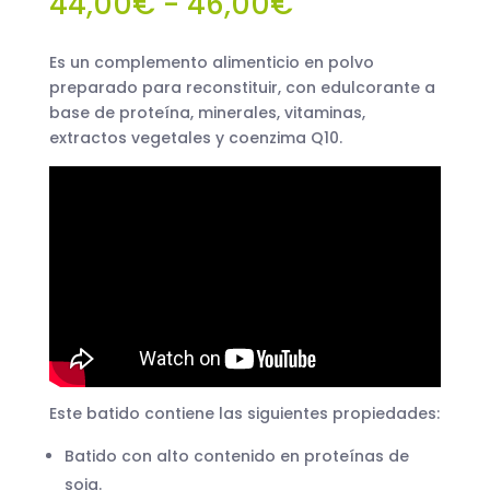
Rango
44,00
€
-
46,00
€
de
precios:
Es un complemento alimenticio en polvo
desde
preparado para reconstituir, con edulcorante a
44,00€
base de proteína, minerales, vitaminas,
hasta
extractos vegetales y coenzima Q10.
46,00€
Este batido contiene las siguientes propiedades:
Batido con alto contenido en proteínas de
soja.