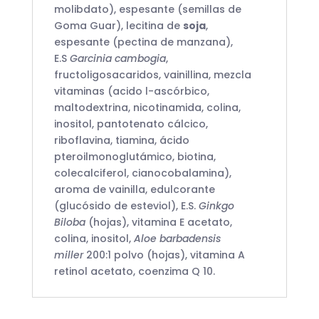
molibdato), espesante (semillas de
Goma Guar), lecitina de
soja
,
espesante (pectina de manzana),
E.S
Garcinia cambogia
,
fructoligosacaridos, vainillina, mezcla
vitaminas (acido l-ascórbico,
maltodextrina, nicotinamida, colina,
inositol, pantotenato cálcico,
riboflavina, tiamina, ácido
pteroilmonoglutámico, biotina,
colecalciferol, cianocobalamina),
aroma de vainilla, edulcorante
(glucósido de esteviol), E.S.
Ginkgo
Biloba
(hojas), vitamina E acetato,
colina, inositol,
Aloe barbadensis
miller
200:1 polvo (hojas), vitamina A
retinol acetato, coenzima Q 10.