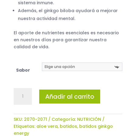
sistema inmune.
Además, el ginkgo biloba ayudará a mejorar
nuestra actividad mental.
El aporte de nutrientes esenciales es necesario
en nuestros días para garantizar nuestra
calidad de vida.
Sabor
BATIDOS
Añadir al carrito
GINKGO
ENERGY
600
gramos
SKU:
2070-2071
Categoría:
NUTRICIÓN
cantidad
Etiquetas:
aloe vera
,
batidos
,
batidos ginkgo
energy