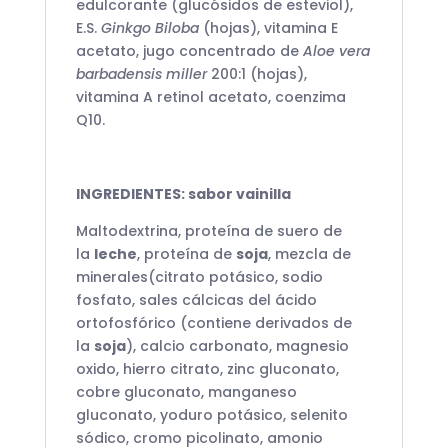
edulcorante (glucósidos de esteviol),
E.S.
Ginkgo Biloba
(hojas), vitamina E
acetato, jugo concentrado de
Aloe vera
barbadensis miller
200:1 (hojas),
vitamina A retinol acetato, coenzima
Q10.
INGREDIENTES: sabor vainilla
Maltodextrina, proteína de suero de
la
leche
, proteína de
soja
, mezcla de
minerales(citrato potásico, sodio
fosfato, sales cálcicas del ácido
ortofosfórico (contiene derivados de
la
soja
), calcio carbonato, magnesio
oxido, hierro citrato, zinc gluconato,
cobre gluconato, manganeso
gluconato, yoduro potásico, selenito
sódico, cromo picolinato, amonio