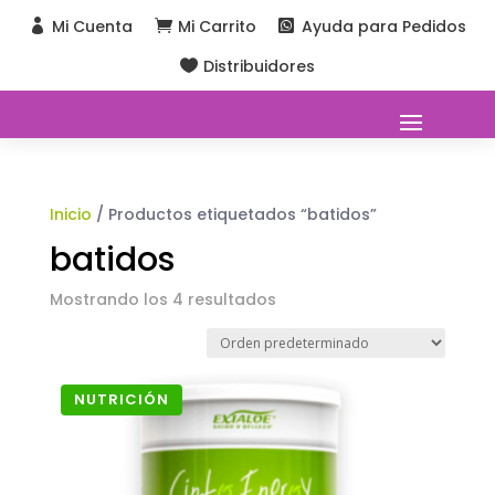
Mi Cuenta
Mi Carrito
Ayuda para Pedidos



Distribuidores

Inicio
/ Productos etiquetados “batidos”
batidos
Mostrando los 4 resultados
NUTRICIÓN