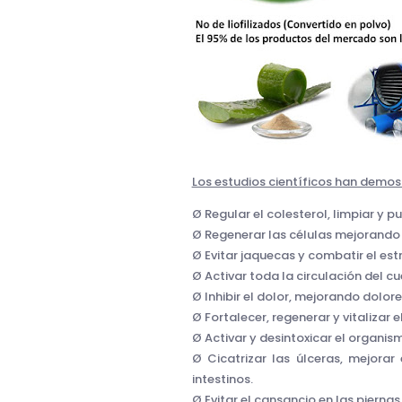
Los estudios científicos han demos
Ø Regular el colesterol, limpiar y pu
Ø Regenerar las células mejorando 
Ø Evitar jaquecas y combatir el es
Ø Activar toda la circulación del cue
Ø Inhibir el dolor, mejorando dolores
Ø Fortalecer, regenerar y vitalizar e
Ø Activar y desintoxicar el organis
Ø Cicatrizar las úlceras, mejorar
intestinos.
Ø Evitar el cansancio en las piernas 