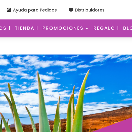
Ayuda para Pedidos
Distribuidores


S |
TIENDA |
PROMOCIONES
REGALO |
BL