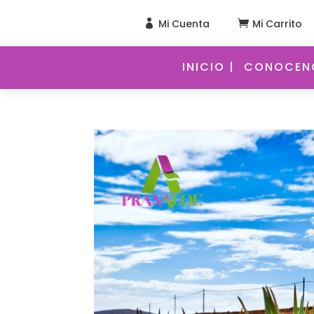
Mi Cuenta
Mi Carrito


INICIO |
CONOCENO