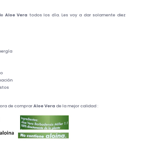
 de
Aloe Vera
todos los día. Les voy a dar solamente diez
nergía
po
amación
astos
 hora de comprar
Aloe Vera
de la mejor calidad :