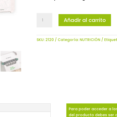
VIBMAX
Añadir al carrito
60
Cápsulas
vegetales
cantidad
SKU:
2120
Categoría:
NUTRICIÓN
Etique
Para poder acceder a los
del producto debes ser 