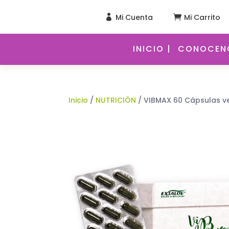
Mi Cuenta
Mi Carrito


INICIO |
CONOCENO
Inicio
/
NUTRICIÓN
/ VIBMAX 60 Cápsulas v