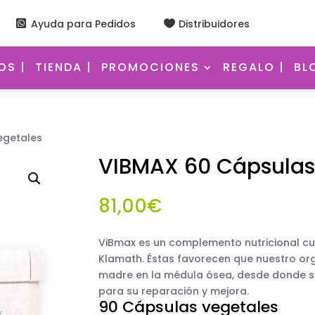
Ayuda para Pedidos
Distribuidores


S |
TIENDA |
PROMOCIONES
REGALO |
BL
egetales
VIBMAX 60 Cápsulas
81,00
€
ViBmax es un complemento nutricional cuy
Klamath. Éstas favorecen que nuestro or
madre en la médula ósea, desde donde s
para su reparación y mejora.
90 Cápsulas vegetales