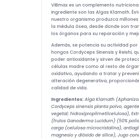
ViBmax es un complemento nutricional
ingrediente son las Algas Klamath. És
nuestro organismo produzca millones
la médula ósea, desde donde son tra
los órganos para su reparación y mej
Además, se potencia su actividad por
hongos Cordyceps Sinensis y Reishi, q
poder antioxidante y sirven de protecc
células madre como al resto de órgan
oxidativo, ayudando a tratar y preveni
alteración degenerativa, proporcion
calidad de vida.
Ingredientes:
Alga Klamath (Aphaniz
Cordyceps sinensis planta polvo, agent
vegetal; hidroxipropilmetilcelulosa), Ext
(frutos Ganoderma Lucidum) (50% polis
carga (celulosa microcristalina), antia
magnesio y dióxido de sílice), Jugo co