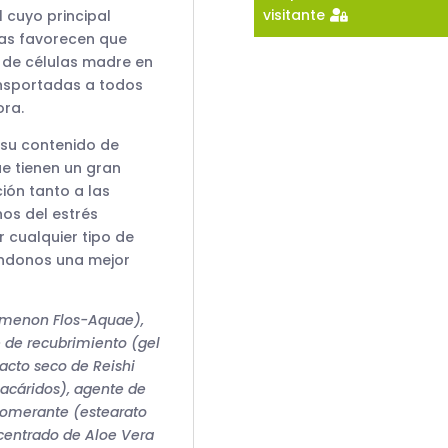
visitante
 cuyo principal
tas favorecen que
 de células madre en
nsportadas a todos
ora.
 su contenido de
ue tienen un gran
ión tanto a las
os del estrés
r cualquier tipo de
ándonos una mejor
omenon Flos-Aquae),
e de recubrimiento (gel
racto seco de Reishi
acáridos), agente de
glomerante (estearato
ncentrado de Aloe Vera