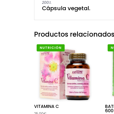
200:1.
Cápsula vegetal.
Productos relacionado
NUTRICIÓN
N
VITAMINA C
BAT
600
25,00
€