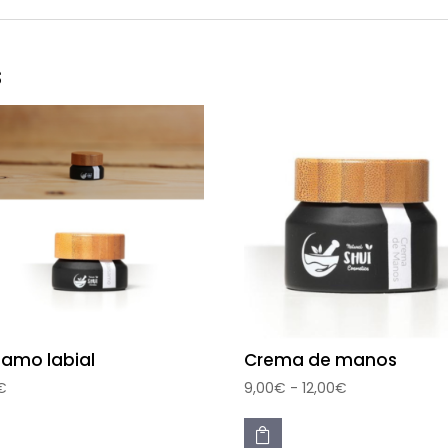
s
samo labial
Crema de manos
Rango
€
9,00
€
-
12,00
€
Este
de
producto
precios:
