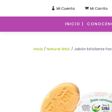
Mi Cuenta
Mi Carrito


INICIO |
CONOCENO
Inicio
/
Natural SHUI.
/ Jabón Exfoliante Fac