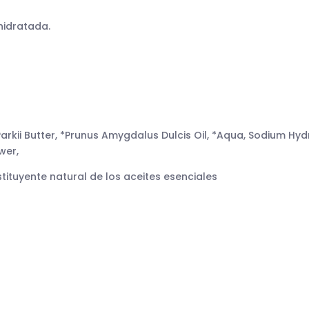
 hidratada.
rkii Butter, *Prunus Amygdalus Dulcis Oil, *Aqua, Sodium Hydr
wer,
yente natural de los aceites esenciales