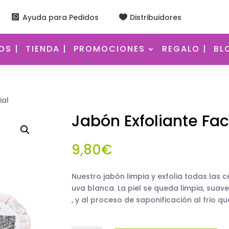
Ayuda para Pedidos
Distribuidores


S |
TIENDA |
PROMOCIONES
REGALO |
BL
ial
Jabón Exfoliante Fac
9,80
€
Nuestro jabón limpia y exfolia todas las c
uva blanca. La piel se queda limpia, suav
, y al proceso de saponificación al frio q