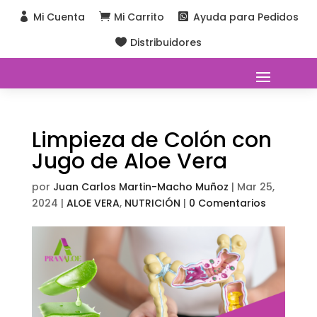
Mi Cuenta
Mi Carrito
Ayuda para Pedidos



Distribuidores

Limpieza de Colón con
Jugo de Aloe Vera
por
Juan Carlos Martin-Macho Muñoz
|
Mar 25,
2024
|
ALOE VERA
,
NUTRICIÓN
|
0 Comentarios