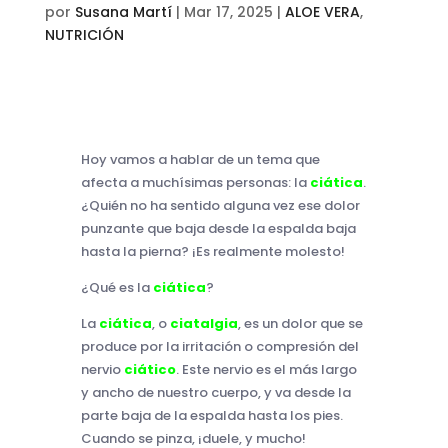
por
Susana Martí
|
Mar 17, 2025
|
ALOE VERA
,
NUTRICIÓN
Hoy vamos a hablar de un tema que
afecta a muchísimas personas: la
ciática
.
¿Quién no ha sentido alguna vez ese dolor
punzante que baja desde la espalda baja
hasta la pierna? ¡Es realmente molesto!
¿Qué es la
ciática
?
La
ciática
, o
ciatalgia
, es un dolor que se
produce por la irritación o compresión del
nervio
ciático
. Este nervio es el más largo
y ancho de nuestro cuerpo, y va desde la
parte baja de la espalda hasta los pies.
Cuando se pinza, ¡duele, y mucho!