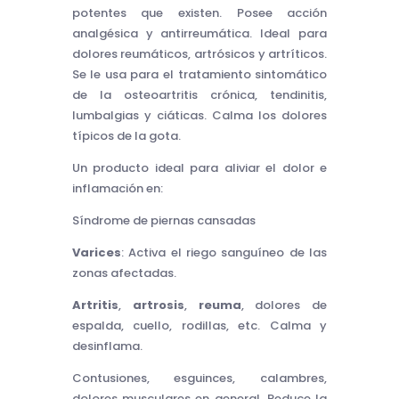
potentes que existen. Posee acción
analgésica y antirreumática. Ideal para
dolores reumáticos, artrósicos y artríticos.
Se le usa para el tratamiento sintomático
de la osteoartritis crónica, tendinitis,
lumbalgias y ciáticas. Calma los dolores
típicos de la gota.
Un producto ideal para aliviar el dolor e
inflamación en:
Síndrome de piernas cansadas
Varices
: Activa el riego sanguíneo de las
zonas afectadas.
Artritis
,
artrosis
,
reuma
, dolores de
espalda, cuello, rodillas, etc. Calma y
desinflama.
Contusiones, esguinces, calambres,
dolores musculares en general. Reduce la