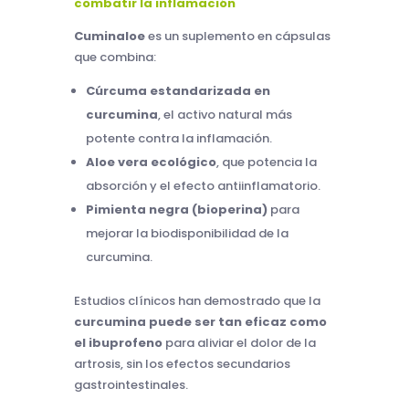
combatir la inflamación
Cuminaloe
es un suplemento en cápsulas
que combina:
Cúrcuma estandarizada en
curcumina
, el activo natural más
potente contra la inflamación.
Aloe vera ecológico
, que potencia la
absorción y el efecto antiinflamatorio.
Pimienta negra (bioperina)
para
mejorar la biodisponibilidad de la
curcumina.
Estudios clínicos han demostrado que la
curcumina puede ser tan eficaz como
el ibuprofeno
para aliviar el dolor de la
artrosis, sin los efectos secundarios
gastrointestinales.