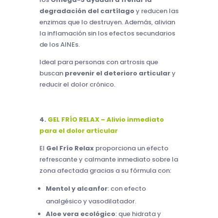
degradación del cartílago
y reducen las
enzimas que lo destruyen. Además, alivian
la inflamación sin los efectos secundarios
de los AINEs.
Ideal para personas con artrosis que
buscan
prevenir el deterioro articular
y
reducir el dolor crónico.
4.
GEL FRÍO RELAX – Alivio inmediato
para el dolor articular
El
Gel Frío Relax
proporciona un efecto
refrescante y calmante inmediato sobre la
zona afectada gracias a su fórmula con:
Mentol y alcanfor
: con efecto
analgésico y vasodilatador.
Aloe vera ecológico
: que hidrata y