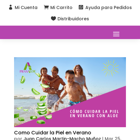
Mi Cuenta
Mi Carrito
Ayuda para Pedidos



Distribuidores

Como Cuidar la Piel en Verano
por
Juan Carlos Martin-Macho Muñoz
|
Mar 25,