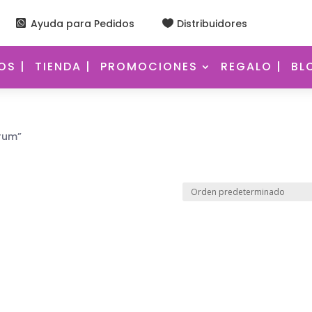
Ayuda para Pedidos
Distribuidores


S |
TIENDA |
PROMOCIONES
REGALO |
BL
rum”