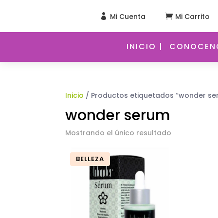
Mi Cuenta
Mi Carrito


INICIO |
CONOCENO
Inicio
/ Productos etiquetados “wonder se
wonder serum
Mostrando el único resultado
BELLEZA