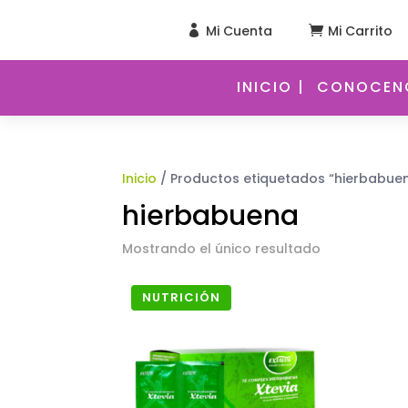
Mi Cuenta
Mi Carrito


INICIO |
CONOCENO
Inicio
/ Productos etiquetados “hierbabue
hierbabuena
Mostrando el único resultado
NUTRICIÓN