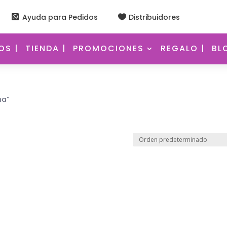
Ayuda para Pedidos
Distribuidores


S |
TIENDA |
PROMOCIONES
REGALO |
BL
na”