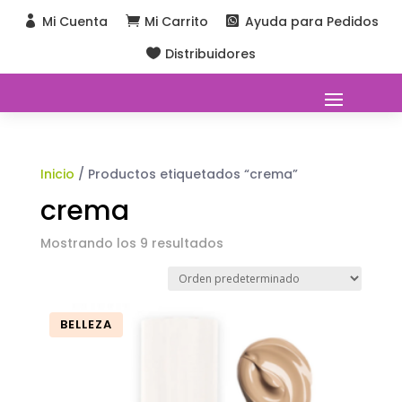
Mi Cuenta
Mi Carrito
Ayuda para Pedidos



Distribuidores

Inicio
/ Productos etiquetados “crema”
crema
Mostrando los 9 resultados
BELLEZA