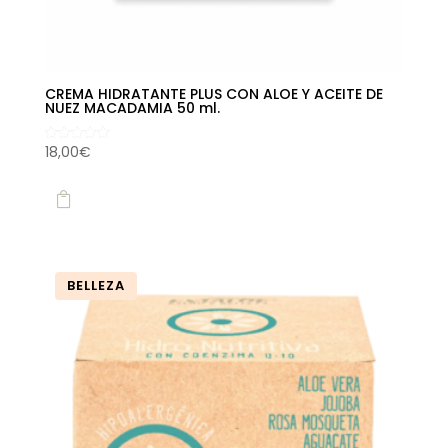
CREMA HIDRATANTE PLUS CON ALOE Y ACEITE DE
NUEZ MACADAMIA 50 ml.
18,00
€
Valorado
con
5.00
de 5

BELLEZA