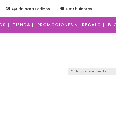
Ayuda para Pedidos
Distribuidores


S |
TIENDA |
PROMOCIONES
REGALO |
BL