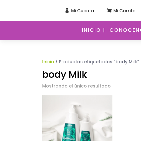
Mi Cuenta
Mi Carrito


INICIO |
CONOCENO
Inicio
/ Productos etiquetados “body Milk”
body Milk
Mostrando el único resultado